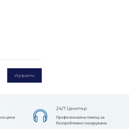
24/7 Център
пна цена
Професионална помощ за
безпроблемно пазаруване.