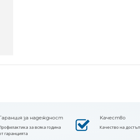
Гаранция за надеждност
Kачество
Профилактика за всяка година
Качество на достъ
от гаранцията