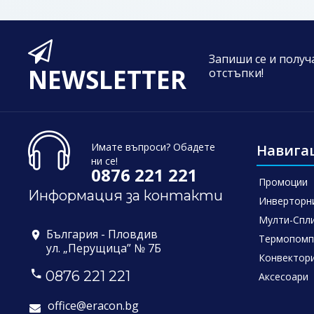
Запиши се и полу
NEWSLETTER
отстъпки!
Имате въпроси? Обадете
Навига
ни се!
0876 221 221
Промоции
Информация за контакти
Инверторн
Мулти-Спли
България - Пловдив
Термопомп
ул. „Перущица” № 7Б
Конвектор
0876 221 221
Аксесоари
office@eracon.bg