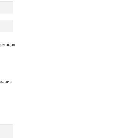
ормация
рмация