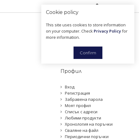
Моят акаунт
Cookie policy
This site uses cookies to store information
on your computer. Check
Privacy Policy
for
0
0
more information.
0876 221 221
Confirm
Профил
Вход
Регистрация
Забравена парола
Моят профил
Списък с адреси
Любими продукти
Хронология на поръчки
Сваляне на файл
Периодични поръчки