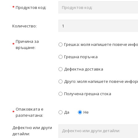
Продуктов код:
Количество:
Причина за
Грешка: моля напишете повече инф
връщане:
Грешна поръчка
Дефектна доставка
Друго: моля напишете повече инфо
Получена грешна стока
Опаковката е
Да
Не
разпечатана:
Дефектно или други
детайли: