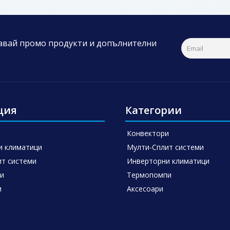
чавай промо продукти и допълнителни
ция
Категории
Конвектори
и климатици
Мулти-Сплит системи
т системи
Инверторни климатици
и
Термопомпи
и
Аксесоари