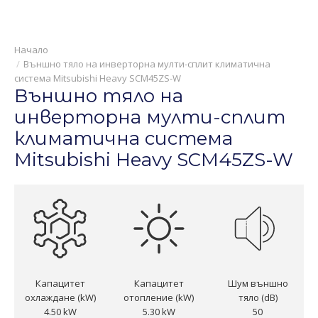
Външно тяло на инверторна мулти-сплит климатична
система Mitsubishi Heavy SCM45ZS-W
Външно тяло на
инверторна мулти-сплит
климатична система
Mitsubishi Heavy SCM45ZS-W
Капацитет
Капацитет
Шум външно
охлаждане (kW)
отопление (kW)
тяло (dB)
4.50 kW
5.30 kW
50