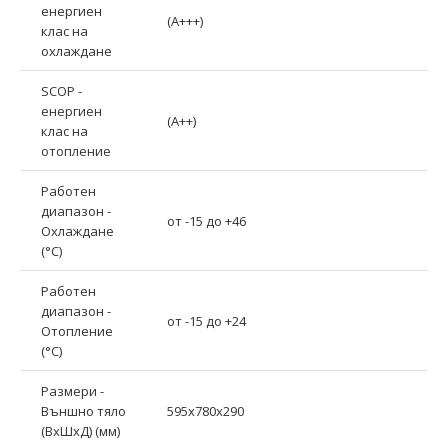
енергиен
(A+++)
клас на
охлаждане
SCOP -
енергиен
(A++)
клас на
отопление
Работен
диапазон -
от -15 до +46
Охлаждане
(°C)
Работен
диапазон -
от -15 до +24
Отопление
(°C)
Размери -
Външно тяло
595x780x290
(ВхШхД) (мм)