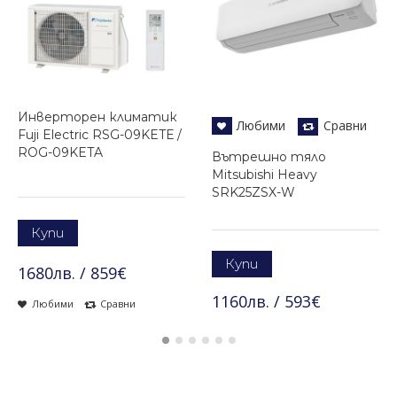
Инверторен климатик
Любими
Сравни
Fuji Electric RSG-09KETЕ /
ROG-09KETA
Вътрешно тяло
Mitsubishi Heavy
SRK25ZSX-W
Купи
Купи
1680лв. / 859€
1160лв. / 593€
Любими
Сравни