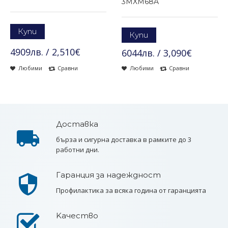
3MXM68A
Купи
Купи
4909лв. / 2,510€
6044лв. / 3,090€
Любими
Сравни
Любими
Сравни
Доставка
бърза и сигурна доставка в рамките до 3
работни дни.
Гаранция за надеждност
Профилактика за всяка година от гаранцията
Kачество